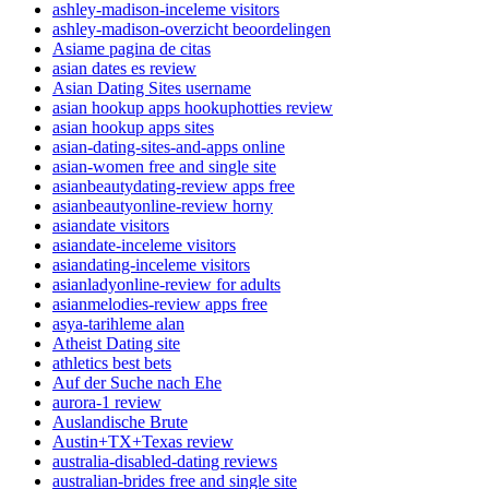
ashley-madison-inceleme visitors
ashley-madison-overzicht beoordelingen
Asiame pagina de citas
asian dates es review
Asian Dating Sites username
asian hookup apps hookuphotties review
asian hookup apps sites
asian-dating-sites-and-apps online
asian-women free and single site
asianbeautydating-review apps free
asianbeautyonline-review horny
asiandate visitors
asiandate-inceleme visitors
asiandating-inceleme visitors
asianladyonline-review for adults
asianmelodies-review apps free
asya-tarihleme alan
Atheist Dating site
athletics best bets
Auf der Suche nach Ehe
aurora-1 review
Auslandische Brute
Austin+TX+Texas review
australia-disabled-dating reviews
australian-brides free and single site