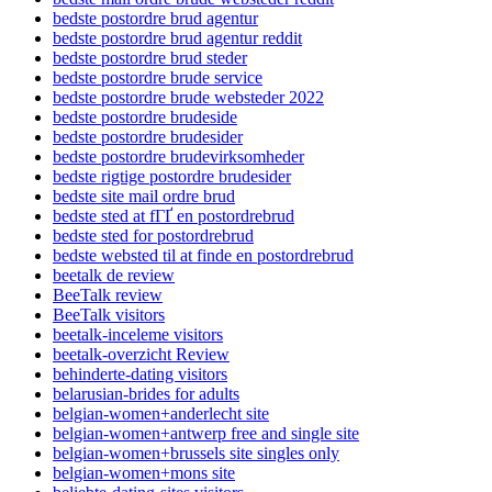
bedste postordre brud agentur
bedste postordre brud agentur reddit
bedste postordre brud steder
bedste postordre brude service
bedste postordre brude websteder 2022
bedste postordre brudeside
bedste postordre brudesider
bedste postordre brudevirksomheder
bedste rigtige postordre brudesider
bedste site mail ordre brud
bedste sted at fГҐ en postordrebrud
bedste sted for postordrebrud
bedste websted til at finde en postordrebrud
beetalk de review
BeeTalk review
BeeTalk visitors
beetalk-inceleme visitors
beetalk-overzicht Review
behinderte-dating visitors
belarusian-brides for adults
belgian-women+anderlecht site
belgian-women+antwerp free and single site
belgian-women+brussels site singles only
belgian-women+mons site