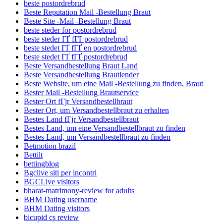
beste postordrebrud
Beste Reputation Mail -Bestellung Braut
Beste Site -Mail -Bestellung Braut
beste steder for postordrebrud
beste steder ГҐ fГҐ postordrebrud
beste stedet ГҐ fГҐ en postordrebrud
beste stedet ГҐ fГҐ postordrebrud
Beste Versandbestellung Braut Land
Beste Versandbestellung Brautlender
Beste Website, um eine Mail -Bestellung zu finden, Braut
Bester Mail -Bestellung Brautservice
Bester Ort fГјr Versandbestellbraut
Bester Ort, um Versandbestellbraut zu erhalten
Bestes Land fГјr Versandbestellbraut
Bestes Land, um eine Versandbestellbraut zu finden
Bestes Land, um Versandbestellbraut zu finden
Betmotion brazil
Bettilt
bettingblog
Bgclive siti per incontri
BGCLive visitors
bharat-matrimony-review for adults
BHM Dating username
BHM Dating visitors
bicupid cs review