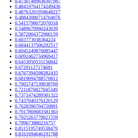
0.47507489636307987
0.48419764174249436
0.48763201958648217
0.48843080714764076
0.5415798072070518
0.5489670960243039
0.5872004372960159
0.603773038384224
0.6044137506292517
0.6045249876685447
0.6092462734969417
0.6453050531156842
0.67291127174691
0.6767394598282435
0.6819094788570812
0.7065747539038769
0.7211876827045349
0.7371474289301322
0.7437040376120129
0.7628390704720891
0.7917869683581363
0.7925263778921559
0.799673880216757
0.8115195749538479
0.8161694646191788