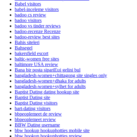
Babel visitors
babel-inceleme visitors
badoo cs review
badoo visitors
badoo vs tinder reviews
badoo-recenze Recenze
badoo-review best sites
Bahis siteleri
Bahsegel
bakersfield escort
baltic-women free sites
baltimore USA review
Bana bir posta sipariЕџi gelini bul
bangladesh-women+chittagong site singles only
bangladesh-women+dhaka for adults
bangladesh-women+sylhet for adults
Baptist Dating dating hookup site
Baptist Dating site
Baptist Dating visitors
bart-dating visitors
bbpeoplemeet de review
bbpeoplemeet review
BBW Dating username
bbw hookup hookuphotties mobile site
bbw hookup hookuphotties review