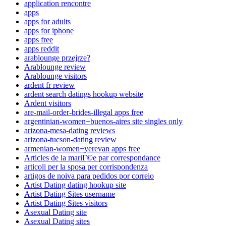
application rencontre
apps
apps for adults
apps for iphone
apps free
apps reddit
arablounge przejrze?
Arablounge review
Arablounge visitors
ardent fr review
ardent search datings hookup website
Ardent visitors
are-mail-order-brides-illegal apps free
argentinian-women+buenos-aires site singles only
arizona-mesa-dating reviews
arizona-tucson-dating review
armenian-women+yerevan apps free
Articles de la mariГ©e par correspondance
articoli per la sposa per corrispondenza
artigos de noiva para pedidos por correio
Artist Dating dating hookup site
Artist Dating Sites username
Artist Dating Sites visitors
Asexual Dating site
Asexual Dating sites