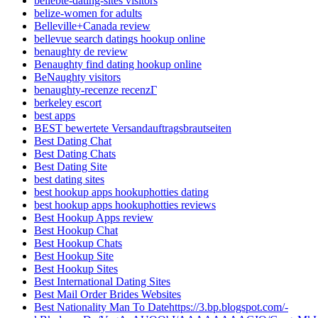
beliebte-dating-sites visitors
belize-women for adults
Belleville+Canada review
bellevue search datings hookup online
benaughty de review
Benaughty find dating hookup online
BeNaughty visitors
benaughty-recenze recenzГ­
berkeley escort
best apps
BEST bewertete Versandauftragsbrautseiten
Best Dating Chat
Best Dating Chats
Best Dating Site
best dating sites
best hookup apps hookuphotties dating
best hookup apps hookuphotties reviews
Best Hookup Apps review
Best Hookup Chat
Best Hookup Chats
Best Hookup Site
Best Hookup Sites
Best International Dating Sites
Best Mail Order Brides Websites
Best Nationality Man To Datehttps://3.bp.blogspot.com/-