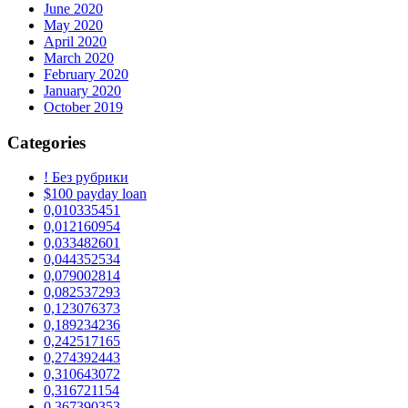
June 2020
May 2020
April 2020
March 2020
February 2020
January 2020
October 2019
Categories
! Без рубрики
$100 payday loan
0,010335451
0,012160954
0,033482601
0,044352534
0,079002814
0,082537293
0,123076373
0,189234236
0,242517165
0,274392443
0,310643072
0,316721154
0,367390353