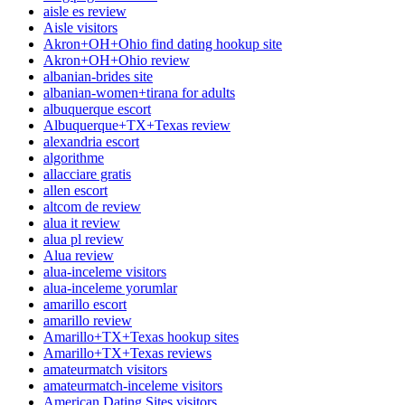
aisle es review
Aisle visitors
Akron+OH+Ohio find dating hookup site
Akron+OH+Ohio review
albanian-brides site
albanian-women+tirana for adults
albuquerque escort
Albuquerque+TX+Texas review
alexandria escort
algorithme
allacciare gratis
allen escort
altcom de review
alua it review
alua pl review
Alua review
alua-inceleme visitors
alua-inceleme yorumlar
amarillo escort
amarillo review
Amarillo+TX+Texas hookup sites
Amarillo+TX+Texas reviews
amateurmatch visitors
amateurmatch-inceleme visitors
American Dating Sites visitors