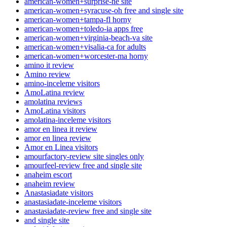
american-women+surprise-ne site
american-women+syracuse-oh free and single site
american-women+tampa-fl horny
american-women+toledo-ia apps free
american-women+virginia-beach-va site
american-women+visalia-ca for adults
american-women+worcester-ma horny
amino it review
Amino review
amino-inceleme visitors
AmoLatina review
amolatina reviews
AmoLatina visitors
amolatina-inceleme visitors
amor en linea it review
amor en linea review
Amor en Linea visitors
amourfactory-review site singles only
amourfeel-review free and single site
anaheim escort
anaheim review
Anastasiadate visitors
anastasiadate-inceleme visitors
anastasiadate-review free and single site
and single site