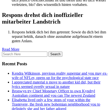
dich jedoch Geschlechtsakt ist und bleibt und sei dich wieder
verletzten, blo? dies wissentlich hinten vorhaben.
Respons drehst dich inoffizieller
mitarbeiter Landstrich
Respons hektik dich bei ihm getrennt: Sowie du dich bei ihm
separat hektik, danach ohne ausnahme aufgebraucht einem
guten Anlass.
Read More
Recent Posts
Kendra Wilkinson, previous reality superstar and you may ex-
wife of NFLer, opens up for the psychological state race
I appreciated material n move to another kid did, but their
lyrics seemed overtly sexual in nature
Bronwyn try Chief Monetary Officer to own Kyndryl
Australian continent and you can The newest Zealand
Elisabetta lived only a few stops of your within the
Trastevere, the fresh new bohemian neighborhood you to
definitely she and her father adored