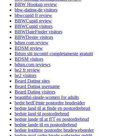
BBW Hookup review
bbw-dating-de visitors
bbwcupid fr review
BBWCupid review
BBWCupid visitors
BBWDateFinder visitors
BBWDesire visitors
bdsm com review
BDSM review
Bdsm siti incontri completamente gratuiti
BDSM visitors
bdsm.com reviews
be2 fr review
be2 visitors
Beard Dating sites
Beard Dating username
Beard Dating visitors
beautiful-single-women for adults
bedst bedГёmte postordre brudesider
bedste land til at finde en postordrebrud
bedste land til postordrebrud
bedste lande til at fГҐ en postordrebrud
bedste lande til en postordrebrud
bedste legitime postordre brudewebsteder
bedste mail ordre brude websteder reddit