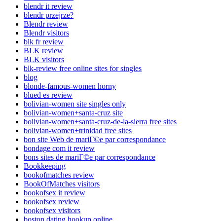
blendr it review
blendr przejrze?
Blendr review
Blendr visitors
blk fr review
BLK review
BLK visitors
blk-review free online sites for singles
blog
blonde-famous-women horny
blued es review
bolivian-women site singles only
bolivian-women+santa-cruz site
bolivian-women+santa-cruz-de-la-sierra free sites
bolivian-women+trinidad free sites
bon site Web de mariГ©e par correspondance
bondage com it review
bons sites de mariГ©e par correspondance
Bookkeeping
bookofmatches review
BookOfMatches visitors
bookofsex it review
bookofsex review
bookofsex visitors
boston dating hookup online