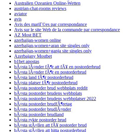
Australien Ozeanien Online-Wetten
austrian-chat-rooms reviews
aviator
avis
Avis des mariГ©es par correspondance
Avis sur le site Web de la commande par correspondance
AZ Most BET
azerbaijan-women online
azerbaijan-women+aran site singles only
azerbaijan-women+ganja site singles only
Azerbajany Mostbet
b1bet apostas
bÃ¤sta lÃ¤nder fÃ¶r att fÃ¥ en postorderbrud
bÃ¤sta lÃ¤nder fÃ¶r en postorderbrud
bÃ¤sta land fÃ¶r postorderbrud
bÃ¤sta platser fÃ¶r postorderbrud
bÃ¤sta postorder brud webbplats reddit
bÃ¤sta postorder brudens webbplats
bÃ¤sta postorder brudens webbplatser 2022
bÃ¤sta postorder brudfÃ¶retag
bÃ¤sta postorder brudlÃ¤nder
bÃ¤sta postorder brudland
bÃ¤sta rykte postorder brud
bÃ¤sta stÃ¤llen att fÃ¥ postorder brud
bÃ¤sta stÃ¤llen att hitta postorderbrud