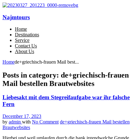
Najmtours
Home
Destinations
Service
Contact Us
About Us
Home
de+griechisch-frauen Mail best...
Posts in category: de+griechisch-frauen
Mail bestellen Brautwebsites
Liebesakt mit dem Stegreifaufgabe war ihr falsche
Fern
December 17, 2023
by
admin
with
No Comment
de+griechisch-frauen Mail bestellen
Brautwebsites
Hierbei und weil umlaufen durch die bank irgendwelche Grunde,