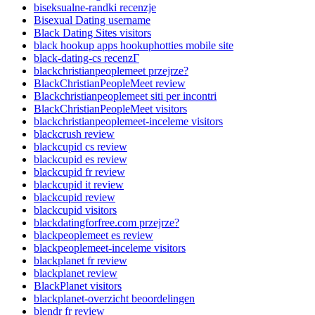
biseksualne-randki recenzje
Bisexual Dating username
Black Dating Sites visitors
black hookup apps hookuphotties mobile site
black-dating-cs recenzГ­
blackchristianpeoplemeet przejrze?
BlackChristianPeopleMeet review
Blackchristianpeoplemeet siti per incontri
BlackChristianPeopleMeet visitors
blackchristianpeoplemeet-inceleme visitors
blackcrush review
blackcupid cs review
blackcupid es review
blackcupid fr review
blackcupid it review
blackcupid review
blackcupid visitors
blackdatingforfree.com przejrze?
blackpeoplemeet es review
blackpeoplemeet-inceleme visitors
blackplanet fr review
blackplanet review
BlackPlanet visitors
blackplanet-overzicht beoordelingen
blendr fr review