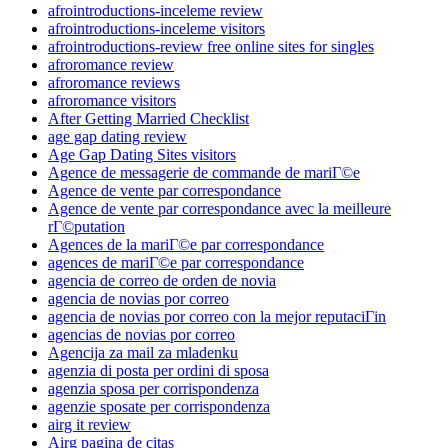
afrointroductions-inceleme review
afrointroductions-inceleme visitors
afrointroductions-review free online sites for singles
afroromance review
afroromance reviews
afroromance visitors
After Getting Married Checklist
age gap dating review
Age Gap Dating Sites visitors
Agence de messagerie de commande de mariГ©e
Agence de vente par correspondance
Agence de vente par correspondance avec la meilleure
rГ©putation
Agences de la mariГ©e par correspondance
agences de mariГ©e par correspondance
agencia de correo de orden de novia
agencia de novias por correo
agencia de novias por correo con la mejor reputaciГіn
agencias de novias por correo
Agencija za mail za mladenku
agenzia di posta per ordini di sposa
agenzia sposa per corrispondenza
agenzie sposate per corrispondenza
airg it review
Airg pagina de citas