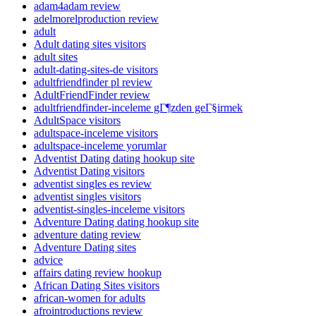
adam4adam review
adelmorelproduction review
adult
Adult dating sites visitors
adult sites
adult-dating-sites-de visitors
adultfriendfinder pl review
AdultFriendFinder review
adultfriendfinder-inceleme gГ¶zden geГ§irmek
AdultSpace visitors
adultspace-inceleme visitors
adultspace-inceleme yorumlar
Adventist Dating dating hookup site
Adventist Dating visitors
adventist singles es review
adventist singles visitors
adventist-singles-inceleme visitors
Adventure Dating dating hookup site
adventure dating review
Adventure Dating sites
advice
affairs dating review hookup
African Dating Sites visitors
african-women for adults
afrointroductions review