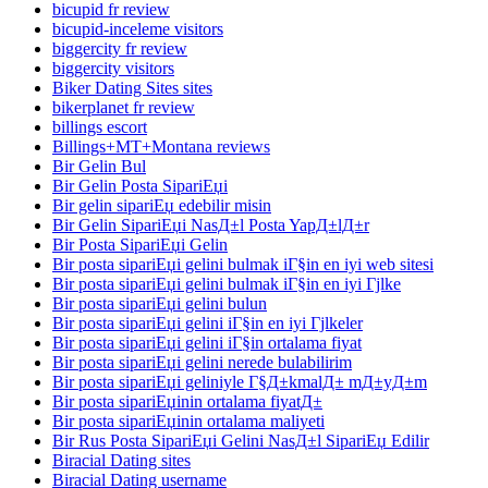
bicupid fr review
bicupid-inceleme visitors
biggercity fr review
biggercity visitors
Biker Dating Sites sites
bikerplanet fr review
billings escort
Billings+MT+Montana reviews
Bir Gelin Bul
Bir Gelin Posta SipariЕџi
Bir gelin sipariЕџ edebilir misin
Bir Gelin SipariЕџi NasД±l Posta YapД±lД±r
Bir Posta SipariЕџi Gelin
Bir posta sipariЕџi gelini bulmak iГ§in en iyi web sitesi
Bir posta sipariЕџi gelini bulmak iГ§in en iyi Гјlke
Bir posta sipariЕџi gelini bulun
Bir posta sipariЕџi gelini iГ§in en iyi Гјlkeler
Bir posta sipariЕџi gelini iГ§in ortalama fiyat
Bir posta sipariЕџi gelini nerede bulabilirim
Bir posta sipariЕџi geliniyle Г§Д±kmalД± mД±yД±m
Bir posta sipariЕџinin ortalama fiyatД±
Bir posta sipariЕџinin ortalama maliyeti
Bir Rus Posta SipariЕџi Gelini NasД±l SipariЕџ Edilir
Biracial Dating sites
Biracial Dating username