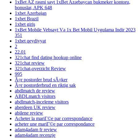
1xBet AZ rəsmi sayt 1xBet Azərbaycan bukmeker kontoru,
bonuslar, APK 648
1xbet Azerbajan
1xbet Brazil
1xbet giriş
1xBet Mobile Vebsayt Və 1x Bet Mobil Uygulama Indir 2023
351
1xbet qeydiyyat
2
22.01
321chat find dating hookup online
321chat review
321chat-overzicht Review
995
Ã¤r postorder brud sÃ¤ker
Ã¤r postorderbrud en riktig sak
abdlmatch de review
ABDLmatch visitors
abdlmatch-inceleme visitors
aberdeen UK review
abilene review
Acheter la mariГ©e par correspondance
acheter une mariГ©e par correspondance
adam4adam fr review
adam4adam recenzje