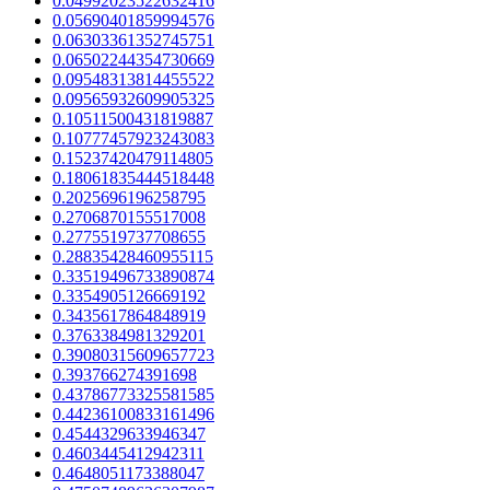
0.04992023522632416
0.05690401859994576
0.06303361352745751
0.06502244354730669
0.09548313814455522
0.09565932609905325
0.10511500431819887
0.10777457923243083
0.15237420479114805
0.18061835444518448
0.2025696196258795
0.2706870155517008
0.2775519737708655
0.28835428460955115
0.33519496733890874
0.3354905126669192
0.3435617864848919
0.3763384981329201
0.39080315609657723
0.393766274391698
0.43786773325581585
0.44236100833161496
0.4544329633946347
0.4603445412942311
0.4648051173388047