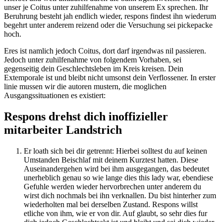
unser je Coitus unter zuhilfenahme von unserem Ex sprechen. Ihr
Beruhrung besteht jah endlich wieder, respons findest ihn wiederum
begehrt unter anderem reizend oder die Versuchung sei pickepacke
hoch.
Eres ist namlich jedoch Coitus, dort darf irgendwas nil passieren.
Jedoch unter zuhilfenahme von folgendem Vorhaben, sei
gegenseitig dein Geschlechtsleben im Kreis kreisen. Dein
Extemporale ist und bleibt nicht umsonst dein Verflossener. In erster
linie mussen wir die autoren mustern, die moglichen
Ausgangssituationen es existiert:
Respons drehst dich inoffizieller
mitarbeiter Landstrich
Er loath sich bei dir getrennt: Hierbei solltest du auf keinen
Umstanden Beischlaf mit deinem Kurztest hatten. Diese
Auseinandergehen wird bei ihm ausgegangen, das bedeutet
unerheblich genau so wie lange dies this lady war, ebendiese
Gefuhle werden wieder hervorbrechen unter anderem du
wirst dich nochmals bei ihn verknallen. Du bist hinterher zum
wiederholten mal bei derselben Zustand. Respons willst
etliche von ihm, wie er von dir. Auf glaubt, so sehr dies fur