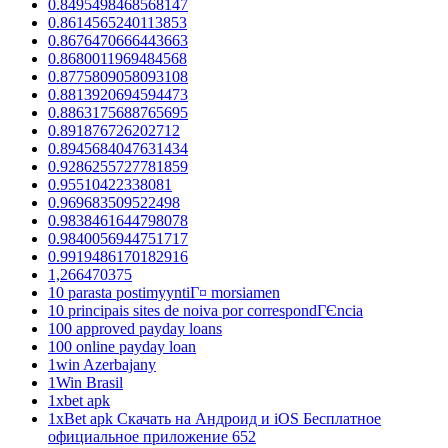
0.8495498468568147
0.8614565240113853
0.8676470666443663
0.8680011969484568
0.8775809058093108
0.8813920694594473
0.8863175688765695
0.891876726202712
0.8945684047631434
0.9286255727781859
0.95510422338081
0.969683509522498
0.9838461644798078
0.9840056944751717
0.9919486170182916
1,266470375
10 parasta postimyyntiГ¤ morsiamen
10 principais sites de noiva por correspondГЄncia
100 approved payday loans
100 online payday loan
1win Azerbajany
1Win Brasil
1xbet apk
1xBet apk Скачать на Андроид и iOS Бесплатное
официальное приложение 652