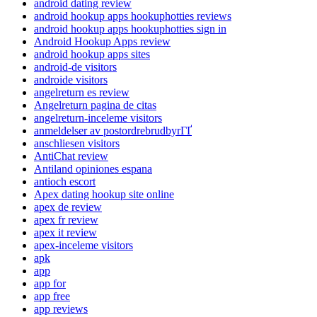
android dating review
android hookup apps hookuphotties reviews
android hookup apps hookuphotties sign in
Android Hookup Apps review
android hookup apps sites
android-de visitors
androide visitors
angelreturn es review
Angelreturn pagina de citas
angelreturn-inceleme visitors
anmeldelser av postordrebrudbyrГҐ
anschliesen visitors
AntiChat review
Antiland opiniones espana
antioch escort
Apex dating hookup site online
apex de review
apex fr review
apex it review
apex-inceleme visitors
apk
app
app for
app free
app reviews