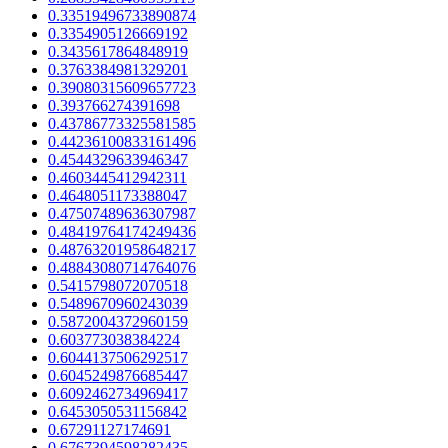
0.33519496733890874
0.3354905126669192
0.3435617864848919
0.3763384981329201
0.39080315609657723
0.393766274391698
0.43786773325581585
0.44236100833161496
0.4544329633946347
0.4603445412942311
0.4648051173388047
0.47507489636307987
0.48419764174249436
0.48763201958648217
0.48843080714764076
0.5415798072070518
0.5489670960243039
0.5872004372960159
0.603773038384224
0.6044137506292517
0.6045249876685447
0.6092462734969417
0.6453050531156842
0.67291127174691
0.6767394598282435