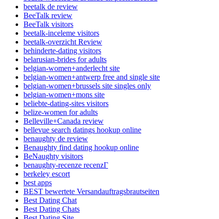
beetalk de review
BeeTalk review
BeeTalk visitors
beetalk-inceleme visitors
beetalk-overzicht Review
behinderte-dating visitors
belarusian-brides for adults
belgian-women+anderlecht site
belgian-women+antwerp free and single site
belgian-women+brussels site singles only
belgian-women+mons site
beliebte-dating-sites visitors
belize-women for adults
Belleville+Canada review
bellevue search datings hookup online
benaughty de review
Benaughty find dating hookup online
BeNaughty visitors
benaughty-recenze recenzГ­
berkeley escort
best apps
BEST bewertete Versandauftragsbrautseiten
Best Dating Chat
Best Dating Chats
Best Dating Site