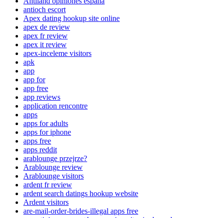
Antiland opiniones espana
antioch escort
Apex dating hookup site online
apex de review
apex fr review
apex it review
apex-inceleme visitors
apk
app
app for
app free
app reviews
application rencontre
apps
apps for adults
apps for iphone
apps free
apps reddit
arablounge przejrze?
Arablounge review
Arablounge visitors
ardent fr review
ardent search datings hookup website
Ardent visitors
are-mail-order-brides-illegal apps free