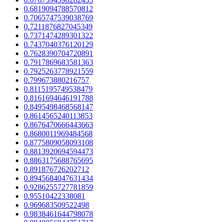
0.6819094788570812
0.7065747539038769
0.7211876827045349
0.7371474289301322
0.7437040376120129
0.7628390704720891
0.7917869683581363
0.7925263778921559
0.799673880216757
0.8115195749538479
0.8161694646191788
0.8495498468568147
0.8614565240113853
0.8676470666443663
0.8680011969484568
0.8775809058093108
0.8813920694594473
0.8863175688765695
0.891876726202712
0.8945684047631434
0.9286255727781859
0.95510422338081
0.969683509522498
0.9838461644798078