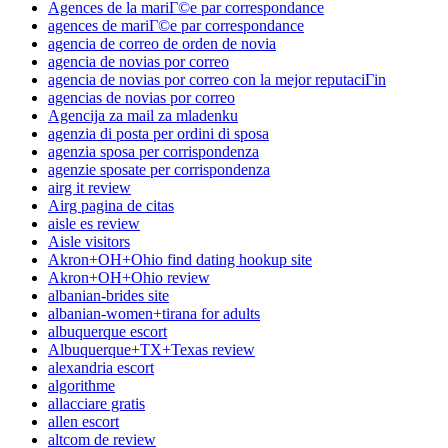
Agences de la mariГ©e par correspondance
agences de mariГ©e par correspondance
agencia de correo de orden de novia
agencia de novias por correo
agencia de novias por correo con la mejor reputaciГіn
agencias de novias por correo
Agencija za mail za mladenku
agenzia di posta per ordini di sposa
agenzia sposa per corrispondenza
agenzie sposate per corrispondenza
airg it review
Airg pagina de citas
aisle es review
Aisle visitors
Akron+OH+Ohio find dating hookup site
Akron+OH+Ohio review
albanian-brides site
albanian-women+tirana for adults
albuquerque escort
Albuquerque+TX+Texas review
alexandria escort
algorithme
allacciare gratis
allen escort
altcom de review