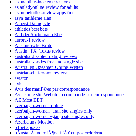
asiandating-inceleme visitors
asianladyonline-review for adults
asianmelodies-review apps free
asya-tarihleme alan
Atheist Dating site
athletics best bets
Auf der Suche nach Ehe
aurora-1 review
Auslandische Brute
Austin+TX+Texas review
australia-disabled-dating reviews
australian-brides free and single site
Australien Ozeanien Online-Wetten
austrian-chat-rooms reviews
aviator
avis
Avis des mariГ©es par correspondance
Avis sur le site Web de la commande par correspondance
AZ Most BET
azerbaijan-women online
azerbaijan-women+aran site singles only
azerbaijan-women+ganja site singles only
Azerbajany Mostbet
b1bet apostas
bÃ¤sta lÃ¤nder fÃ¶r att fÃ¥ en postorderbrud