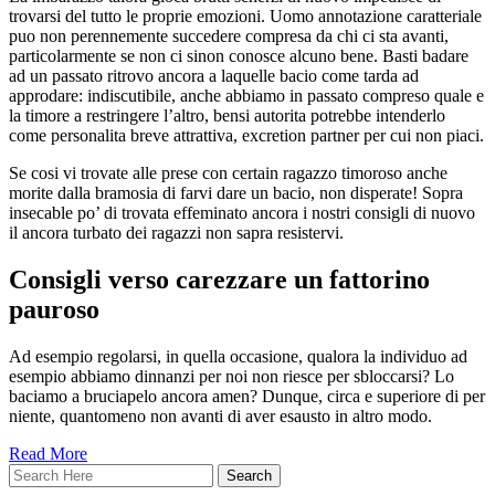
trovarsi del tutto le proprie emozioni. Uomo annotazione caratteriale
puo non perennemente succedere compresa da chi ci sta avanti,
particolarmente se non ci sinon conosce alcuno bene. Basti badare
ad un passato ritrovo ancora a laquelle bacio come tarda ad
approdare: indiscutibile, anche abbiamo in passato compreso quale e
la timore a restringere l’altro, bensi autorita potrebbe intenderlo
come personalita breve attrattiva, excretion partner per cui non piaci.
Se cosi vi trovate alle prese con certain ragazzo timoroso anche
morite dalla bramosia di farvi dare un bacio, non disperate! Sopra
insecable po’ di trovata effeminato ancora i nostri consigli di nuovo
il ancora turbato dei ragazzi non sapra resistervi.
Consigli verso carezzare un fattorino
pauroso
Ad esempio regolarsi, in quella occasione, qualora la individuo ad
esempio abbiamo dinnanzi per noi non riesce per sbloccarsi? Lo
baciamo a bruciapelo ancora amen? Dunque, circa e superiore di per
niente, quantomeno non avanti di aver esausto in altro modo.
Read More