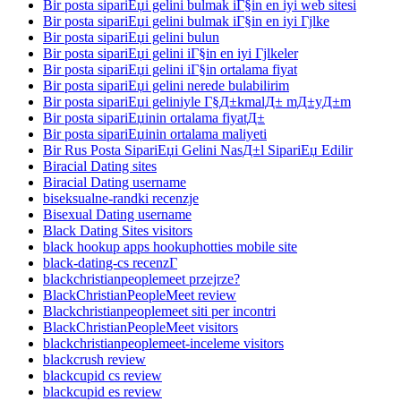
Bir posta sipariЕџi gelini bulmak iГ§in en iyi web sitesi
Bir posta sipariЕџi gelini bulmak iГ§in en iyi Гјlke
Bir posta sipariЕџi gelini bulun
Bir posta sipariЕџi gelini iГ§in en iyi Гјlkeler
Bir posta sipariЕџi gelini iГ§in ortalama fiyat
Bir posta sipariЕџi gelini nerede bulabilirim
Bir posta sipariЕџi geliniyle Г§Д±kmalД± mД±yД±m
Bir posta sipariЕџinin ortalama fiyatД±
Bir posta sipariЕџinin ortalama maliyeti
Bir Rus Posta SipariЕџi Gelini NasД±l SipariЕџ Edilir
Biracial Dating sites
Biracial Dating username
biseksualne-randki recenzje
Bisexual Dating username
Black Dating Sites visitors
black hookup apps hookuphotties mobile site
black-dating-cs recenzГ­
blackchristianpeoplemeet przejrze?
BlackChristianPeopleMeet review
Blackchristianpeoplemeet siti per incontri
BlackChristianPeopleMeet visitors
blackchristianpeoplemeet-inceleme visitors
blackcrush review
blackcupid cs review
blackcupid es review