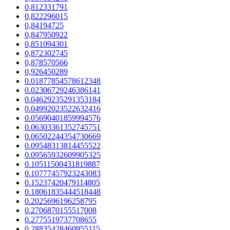
0,812331791
0,822296015
0,84194725
0,847950922
0,851094301
0,872302745
0,878570566
0,926450289
0.01877854578612348
0.02306729246386141
0.04629235291353184
0.04992023522632416
0.05690401859994576
0.06303361352745751
0.06502244354730669
0.09548313814455522
0.09565932609905325
0.10511500431819887
0.10777457923243083
0.15237420479114805
0.18061835444518448
0.2025696196258795
0.2706870155517008
0.2775519737708655
0.28835428460955115