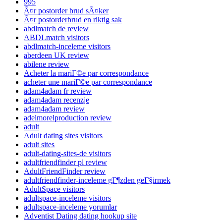
995
Ã¤r postorder brud sÃ¤ker
Ã¤r postorderbrud en riktig sak
abdlmatch de review
ABDLmatch visitors
abdlmatch-inceleme visitors
aberdeen UK review
abilene review
Acheter la mariГ©e par correspondance
acheter une mariГ©e par correspondance
adam4adam fr review
adam4adam recenzje
adam4adam review
adelmorelproduction review
adult
Adult dating sites visitors
adult sites
adult-dating-sites-de visitors
adultfriendfinder pl review
AdultFriendFinder review
adultfriendfinder-inceleme gГ¶zden geГ§irmek
AdultSpace visitors
adultspace-inceleme visitors
adultspace-inceleme yorumlar
Adventist Dating dating hookup site