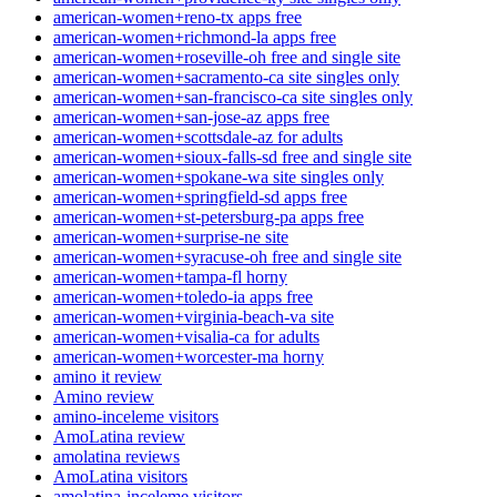
american-women+reno-tx apps free
american-women+richmond-la apps free
american-women+roseville-oh free and single site
american-women+sacramento-ca site singles only
american-women+san-francisco-ca site singles only
american-women+san-jose-az apps free
american-women+scottsdale-az for adults
american-women+sioux-falls-sd free and single site
american-women+spokane-wa site singles only
american-women+springfield-sd apps free
american-women+st-petersburg-pa apps free
american-women+surprise-ne site
american-women+syracuse-oh free and single site
american-women+tampa-fl horny
american-women+toledo-ia apps free
american-women+virginia-beach-va site
american-women+visalia-ca for adults
american-women+worcester-ma horny
amino it review
Amino review
amino-inceleme visitors
AmoLatina review
amolatina reviews
AmoLatina visitors
amolatina-inceleme visitors