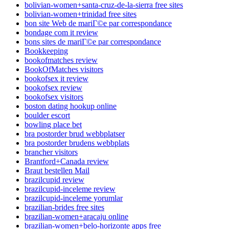
bolivian-women+santa-cruz-de-la-sierra free sites
bolivian-women+trinidad free sites
bon site Web de mariГ©e par correspondance
bondage com it review
bons sites de mariГ©e par correspondance
Bookkeeping
bookofmatches review
BookOfMatches visitors
bookofsex it review
bookofsex review
bookofsex visitors
boston dating hookup online
boulder escort
bowling place bet
bra postorder brud webbplatser
bra postorder brudens webbplats
brancher visitors
Brantford+Canada review
Braut bestellen Mail
brazilcupid review
brazilcupid-inceleme review
brazilcupid-inceleme yorumlar
brazilian-brides free sites
brazilian-women+aracaju online
brazilian-women+belo-horizonte apps free