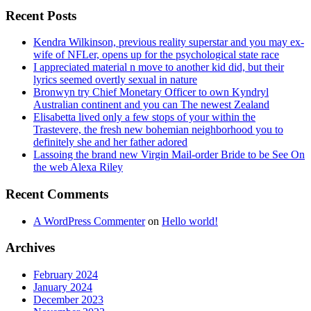
Recent Posts
Kendra Wilkinson, previous reality superstar and you may ex-
wife of NFLer, opens up for the psychological state race
I appreciated material n move to another kid did, but their
lyrics seemed overtly sexual in nature
Bronwyn try Chief Monetary Officer to own Kyndryl
Australian continent and you can The newest Zealand
Elisabetta lived only a few stops of your within the
Trastevere, the fresh new bohemian neighborhood you to
definitely she and her father adored
Lassoing the brand new Virgin Mail-order Bride to be See On
the web Alexa Riley
Recent Comments
A WordPress Commenter
on
Hello world!
Archives
February 2024
January 2024
December 2023