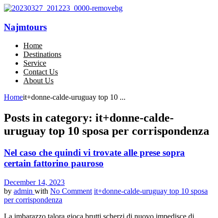
Najmtours
Home
Destinations
Service
Contact Us
About Us
Home
it+donne-calde-uruguay top 10 ...
Posts in category: it+donne-calde-
uruguay top 10 sposa per corrispondenza
Nel caso che quindi vi trovate alle prese sopra
certain fattorino pauroso
December 14, 2023
by
admin
with
No Comment
it+donne-calde-uruguay top 10 sposa
per corrispondenza
La imbarazzo talora gioca brutti scherzi di nuovo impedisce di