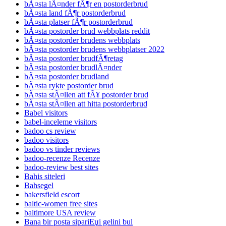
bÃ¤sta lÃ¤nder fÃ¶r en postorderbrud
bÃ¤sta land fÃ¶r postorderbrud
bÃ¤sta platser fÃ¶r postorderbrud
bÃ¤sta postorder brud webbplats reddit
bÃ¤sta postorder brudens webbplats
bÃ¤sta postorder brudens webbplatser 2022
bÃ¤sta postorder brudfÃ¶retag
bÃ¤sta postorder brudlÃ¤nder
bÃ¤sta postorder brudland
bÃ¤sta rykte postorder brud
bÃ¤sta stÃ¤llen att fÃ¥ postorder brud
bÃ¤sta stÃ¤llen att hitta postorderbrud
Babel visitors
babel-inceleme visitors
badoo cs review
badoo visitors
badoo vs tinder reviews
badoo-recenze Recenze
badoo-review best sites
Bahis siteleri
Bahsegel
bakersfield escort
baltic-women free sites
baltimore USA review
Bana bir posta sipariЕџi gelini bul