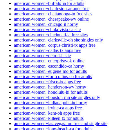
american-women+buffalo-ia for adults
american-women+charleston-ar apps free
american-women+chattanooga-tn free sites
american-women+chesapeake-wv online
american-women+chicago-il horny
american-women+chula-vista-ca site
american-women+cincinnati-ia free sites
american-women+clarksville-oh site singles only
american-women+corpus-christi-tx apps free
american-women+dallas-tx apps free
american-women+detroit-il site
american-women+enterprise-ok online
american-women+escondido-ca horny
american-women+eugene-mo for adults
american-women+fort-collins-co for adults
american-women+frisco-tx apps free
american-women+henderson-wv horny
american-women+honolulu-hi for adults
american-women+houston-mn site singles only
american-women+indianapolis-in horny
american-women+irvine-ca apps free
american-women+kent-oh apps free
american-women+killeen-tx for adults
american-women+las-vegas-nm free and single site
american-women+long-beach-ca for adults