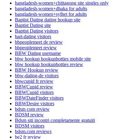
bangladesh-women+chittagong site singles only
bangladesh-women+dhaka for adults
bangladesh-women+sylhet for adults
Baptist Dating dating hookup site
Baptist Dating site
Baptist Dating visitors
bart-dating visitors
bbpeoplemeet de review
bbpeoplemeet review
BBW Dating username
bbw hookup hookuphotties mobile site
bbw hookup hookuphotties review
BBW Hookup review
bbw-dating-de visitors
bbwcupid fr review
BBWCupid review
BBWCupid visitors
BBWDateFinder visitors
BBWDesire visitors
bdsm com review
BDSM review
Bdsm siti incontri completamente gratuiti
BDSM visitors
bdsm.com reviews
be2 fr review