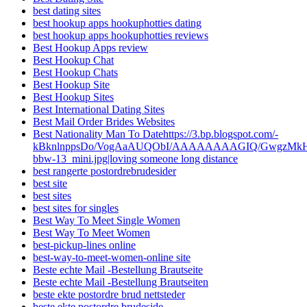
best dating sites
best hookup apps hookuphotties dating
best hookup apps hookuphotties reviews
Best Hookup Apps review
Best Hookup Chat
Best Hookup Chats
Best Hookup Site
Best Hookup Sites
Best International Dating Sites
Best Mail Order Brides Websites
Best Nationality Man To Datehttps://3.bp.blogspot.com/-
kBknlnppsDo/VogAaAUQObI/AAAAAAAAGIQ/GwgzMkHTbi4
bbw-13_mini.jpg|loving someone long distance
best rangerte postordrebrudesider
best site
best sites
best sites for singles
Best Way To Meet Single Women
Best Way To Meet Women
best-pickup-lines online
best-way-to-meet-women-online site
Beste echte Mail -Bestellung Brautseite
Beste echte Mail -Bestellung Brautseiten
beste ekte postordre brud nettsteder
beste ekte postordre brudeside