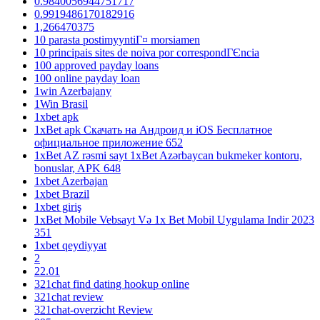
0.9840056944751717
0.9919486170182916
1,266470375
10 parasta postimyyntiГ¤ morsiamen
10 principais sites de noiva por correspondГЄncia
100 approved payday loans
100 online payday loan
1win Azerbajany
1Win Brasil
1xbet apk
1xBet apk Скачать на Андроид и iOS Бесплатное
официальное приложение 652
1xBet AZ rəsmi sayt 1xBet Azərbaycan bukmeker kontoru,
bonuslar, APK 648
1xbet Azerbajan
1xbet Brazil
1xbet giriş
1xBet Mobile Vebsayt Və 1x Bet Mobil Uygulama Indir 2023
351
1xbet qeydiyyat
2
22.01
321chat find dating hookup online
321chat review
321chat-overzicht Review