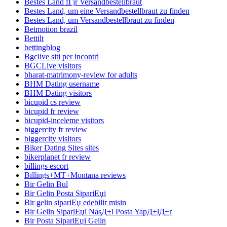
Bestes Land fГјr Versandbestellbraut
Bestes Land, um eine Versandbestellbraut zu finden
Bestes Land, um Versandbestellbraut zu finden
Betmotion brazil
Bettilt
bettingblog
Bgclive siti per incontri
BGCLive visitors
bharat-matrimony-review for adults
BHM Dating username
BHM Dating visitors
bicupid cs review
bicupid fr review
bicupid-inceleme visitors
biggercity fr review
biggercity visitors
Biker Dating Sites sites
bikerplanet fr review
billings escort
Billings+MT+Montana reviews
Bir Gelin Bul
Bir Gelin Posta SipariЕџi
Bir gelin sipariЕџ edebilir misin
Bir Gelin SipariЕџi NasД±l Posta YapД±lД±r
Bir Posta SipariЕџi Gelin