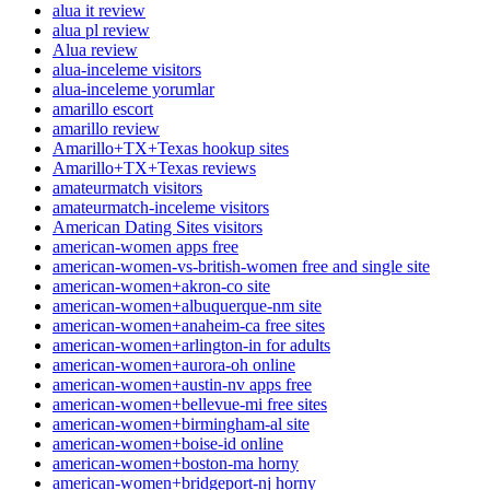
alua it review
alua pl review
Alua review
alua-inceleme visitors
alua-inceleme yorumlar
amarillo escort
amarillo review
Amarillo+TX+Texas hookup sites
Amarillo+TX+Texas reviews
amateurmatch visitors
amateurmatch-inceleme visitors
American Dating Sites visitors
american-women apps free
american-women-vs-british-women free and single site
american-women+akron-co site
american-women+albuquerque-nm site
american-women+anaheim-ca free sites
american-women+arlington-in for adults
american-women+aurora-oh online
american-women+austin-nv apps free
american-women+bellevue-mi free sites
american-women+birmingham-al site
american-women+boise-id online
american-women+boston-ma horny
american-women+bridgeport-nj horny