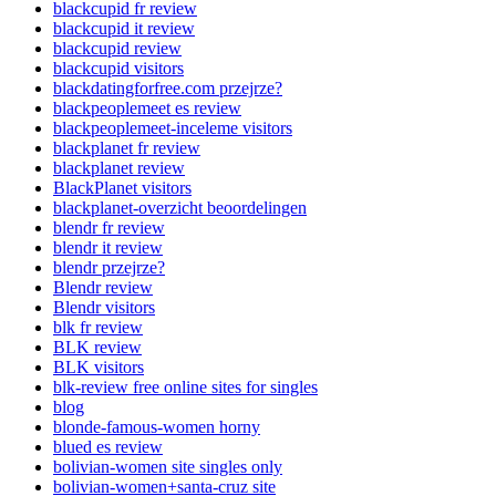
blackcupid fr review
blackcupid it review
blackcupid review
blackcupid visitors
blackdatingforfree.com przejrze?
blackpeoplemeet es review
blackpeoplemeet-inceleme visitors
blackplanet fr review
blackplanet review
BlackPlanet visitors
blackplanet-overzicht beoordelingen
blendr fr review
blendr it review
blendr przejrze?
Blendr review
Blendr visitors
blk fr review
BLK review
BLK visitors
blk-review free online sites for singles
blog
blonde-famous-women horny
blued es review
bolivian-women site singles only
bolivian-women+santa-cruz site