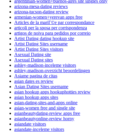
argentinian-women+buenos-aires site singles only
arizona-mesa-dating reviews
arizona-tucson-dating review
armenian-women+yerevan apps free
Articles de la mariГ©e par correspondance
articoli per la sposa per corrispondenza
artigos de noiva para pedidos por correio
Artist Dating dating hookup site
Artist Dating Sites username
Artist Dating Sites visitors
Asexual Dating site
Asexual Dating sites
ashley-madison-inceleme visitors
ashley-madison-overzicht beoordelingen
Asiame pagina de citas
asian dates es review
Asian Dating Sites username
asian hookup apps hookuphotties review
asian hookup apps sites
asian-dating-sites-and-apps online
asian-women free and single site
asianbeautydating-review apps free
asianbeautyonline-review horny
asiandate visitors
asiandate-inceleme visitors