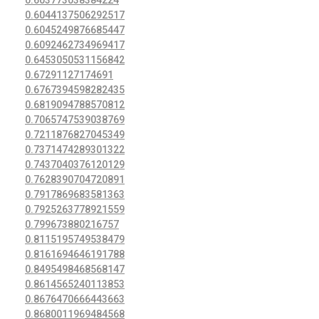
0.603773038384224
0.6044137506292517
0.6045249876685447
0.6092462734969417
0.6453050531156842
0.67291127174691
0.6767394598282435
0.6819094788570812
0.7065747539038769
0.7211876827045349
0.7371474289301322
0.7437040376120129
0.7628390704720891
0.7917869683581363
0.7925263778921559
0.799673880216757
0.8115195749538479
0.8161694646191788
0.8495498468568147
0.8614565240113853
0.8676470666443663
0.8680011969484568