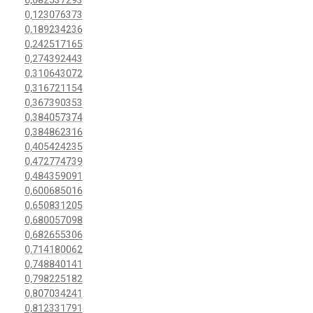
0,082537293
0,123076373
0,189234236
0,242517165
0,274392443
0,310643072
0,316721154
0,367390353
0,384057374
0,384862316
0,405424235
0,472774739
0,484359091
0,600685016
0,650831205
0,680057098
0,682655306
0,714180062
0,748840141
0,798225182
0,807034241
0,812331791