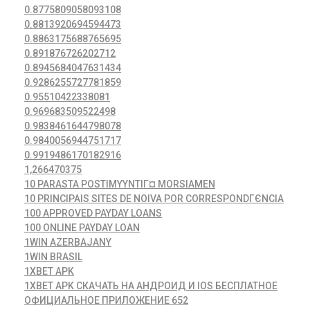
0.8775809058093108
0.8813920694594473
0.8863175688765695
0.891876726202712
0.8945684047631434
0.9286255727781859
0.95510422338081
0.969683509522498
0.9838461644798078
0.9840056944751717
0.9919486170182916
1,266470375
10 PARASTA POSTIMYYNTIГ¤ MORSIAMEN
10 PRINCIPAIS SITES DE NOIVA POR CORRESPONDГЄNCIA
100 APPROVED PAYDAY LOANS
100 ONLINE PAYDAY LOAN
1WIN AZERBAJANY
1WIN BRASIL
1XBET APK
1XBET APK СКАЧАТЬ НА АНДРОИД И IOS БЕСПЛАТНОЕ
ОФИЦИАЛЬНОЕ ПРИЛОЖЕНИЕ 652