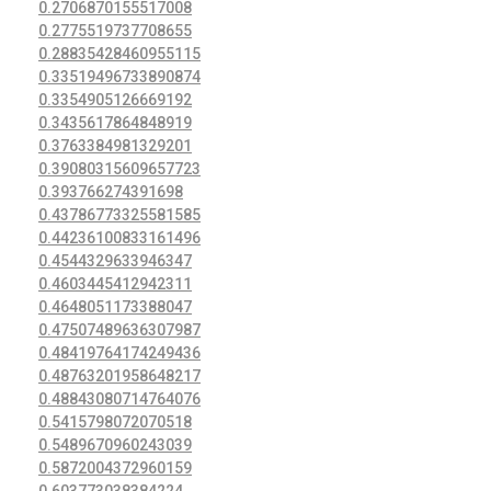
0.2706870155517008
0.2775519737708655
0.28835428460955115
0.33519496733890874
0.3354905126669192
0.3435617864848919
0.3763384981329201
0.39080315609657723
0.393766274391698
0.43786773325581585
0.44236100833161496
0.4544329633946347
0.4603445412942311
0.4648051173388047
0.47507489636307987
0.48419764174249436
0.48763201958648217
0.48843080714764076
0.5415798072070518
0.5489670960243039
0.5872004372960159