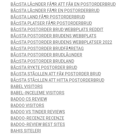
BÃ¤STA LÃ¤NDER FÃ¶R ATT FÃ¥ EN POSTORDERBRUD
BÃ¤STA LÃ¤NDER FÃ¶R EN POSTORDERBRUD
BÃ¤STA LAND FÃ¶R POSTORDERBRUD
BÃ¤STA PLATSER FÃ¶R POSTORDERBRUD
BÃ¤STA POSTORDER BRUD WEBBPLATS REDDIT
BÃ¤STA POSTORDER BRUDENS WEBBPLATS
BÃ¤STA POSTORDER BRUDENS WEBBPLATSER 2022
BÃ¤STA POSTORDER BRUDFÃ¶RETAG
BÃ¤STA POSTORDER BRUDLÃ¤NDER
BÃ¤STA POSTORDER BRUDLAND
BÃ¤STA RYKTE POSTORDER BRUD
BÃ¤STA STÃ¤LLEN ATT FÃ¥ POSTORDER BRUD
BÃ¤STA STÃ¤LLEN ATT HITTA POSTORDERBRUD
BABEL VISITORS
BABEL-INCELEME VISITORS
BADOO CS REVIEW
BADOO VISITORS
BADOO VS TINDER REVIEWS
BADOO-RECENZE RECENZE
BADOO-REVIEW BEST SITES
BAHIS SITELERI