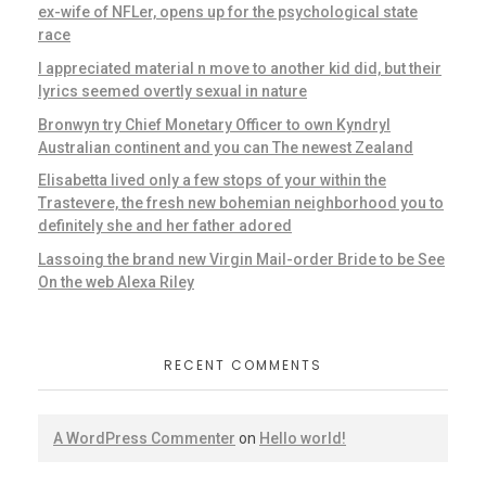
ex-wife of NFLer, opens up for the psychological state
race
I appreciated material n move to another kid did, but their
lyrics seemed overtly sexual in nature
Bronwyn try Chief Monetary Officer to own Kyndryl
Australian continent and you can The newest Zealand
Elisabetta lived only a few stops of your within the
Trastevere, the fresh new bohemian neighborhood you to
definitely she and her father adored
Lassoing the brand new Virgin Mail-order Bride to be See
On the web Alexa Riley
RECENT COMMENTS
A WordPress Commenter
on
Hello world!