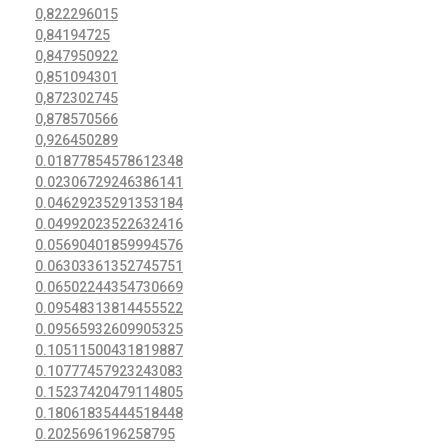
0,822296015
0,84194725
0,847950922
0,851094301
0,872302745
0,878570566
0,926450289
0.01877854578612348
0.02306729246386141
0.04629235291353184
0.04992023522632416
0.05690401859994576
0.06303361352745751
0.06502244354730669
0.09548313814455522
0.09565932609905325
0.10511500431819887
0.10777457923243083
0.15237420479114805
0.18061835444518448
0.2025696196258795