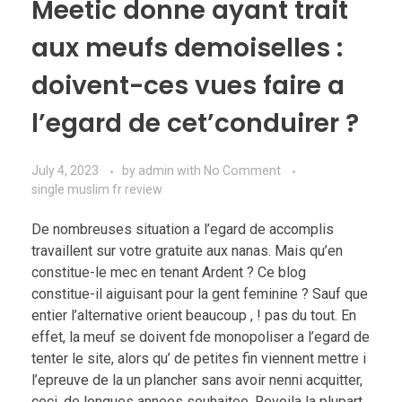
Meetic donne ayant trait
aux meufs demoiselles :
doivent-ces vues faire a
l’egard de cet’conduirer ?
July 4, 2023
by
admin
with
No Comment
single muslim fr review
De nombreuses situation a l’egard de accomplis
travaillent sur votre gratuite aux nanas. Mais qu’en
constitue-le mec en tenant Ardent ? Ce blog
constitue-il aiguisant pour la gent feminine ? Sauf que
entier l’alternative orient beaucoup , ! pas du tout. En
effet, la meuf se doivent fde monopoliser a l’egard de
tenter le site, alors qu’ de petites fin viennent mettre i
l’epreuve de la un plancher sans avoir nenni acquitter,
ceci, de longues annees souhaitee. Revoila la plupart